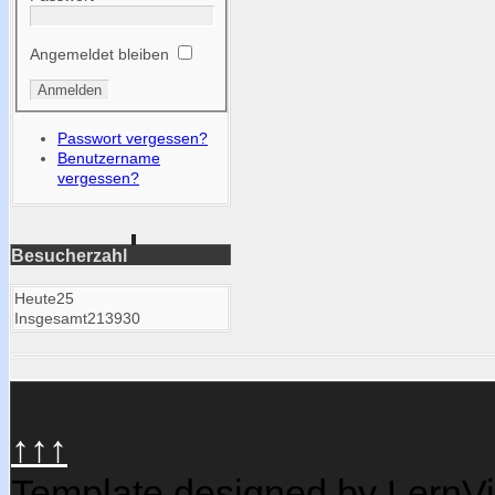
Angemeldet bleiben
Passwort vergessen?
Benutzername
vergessen?
Besucherzahl
Heute
25
Insgesamt
213930
↑↑↑
Template designed by LernV